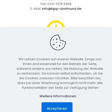
Fax: 0231-1375 5689
E-Mail:
info@kjpp-dortmund.de
أوقات الدوام
Wir nutzen Cookies auf unserer Website. Einige von
الإثنين للخميس: 08:30 - 17:00
ihnen sind essenziell für den Betrieb der Seite,
الجمعة: 08:30 - 13:00
während andere uns helfen, die Nutzung der Website
zu verbessern. Sie können selbst entscheiden, ob Sie
die Cookies zulassen möchten. Bitte beachten Sie,
dass bei einer Ablehnung womöglich nicht mehr alle
Funktionalitäten der Seite zur Verfügung stehen.
Weitere Informationen
Impressum
|
Datenschutz
©2025 KJPP-Dortmund |
Akzeptieren